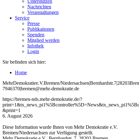
Unterstützen
Nachrichten
Veranstaltungen
Service
Presse
Publikationen
Spenden
Mitglied werden
Infothek
Login
Sie befinden sich hier:
Home
Mehr
Demokratie
e
.V
.
Bremen
/Niedersachsen
|
Bernhardstr
.
7
|
28203
Bre
7946370
|
bremen
@mehr
-demokratie
.de
https://bremen-nds.mehr-demokratie.de/?
print=1&tx_news_pi1%5Bcontroller%5D=News&tx_news_pi1%5B
&print=1
6. August 2026
Diese Information wurde Ihnen von Mehr Demokratie e.V.
Bremen/Niedersachsen zur Verfügung gestellt.
Mehr Demokratie e.V., Bernhardstr. 7, 28203 Bremen