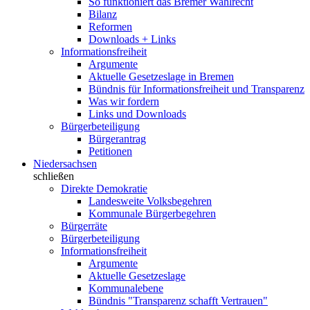
So funktioniert das Bremer Wahlrecht
Bilanz
Reformen
Downloads + Links
Informationsfreiheit
Argumente
Aktuelle Gesetzeslage in Bremen
Bündnis für Informationsfreiheit und Transparenz
Was wir fordern
Links und Downloads
Bürgerbeteiligung
Bürgerantrag
Petitionen
Niedersachsen
schließen
Direkte Demokratie
Landesweite Volksbegehren
Kommunale Bürgerbegehren
Bürgerräte
Bürgerbeteiligung
Informationsfreiheit
Argumente
Aktuelle Gesetzeslage
Kommunalebene
Bündnis "Transparenz schafft Vertrauen"