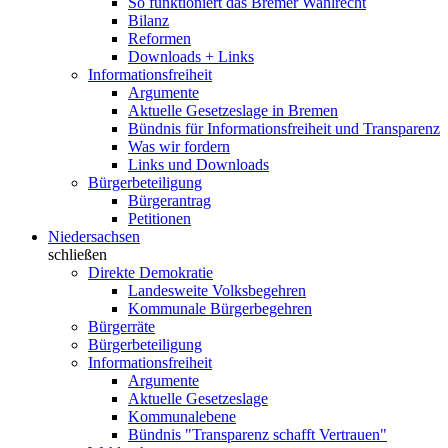
So funktioniert das Bremer Wahlrecht
Bilanz
Reformen
Downloads + Links
Informationsfreiheit
Argumente
Aktuelle Gesetzeslage in Bremen
Bündnis für Informationsfreiheit und Transparenz
Was wir fordern
Links und Downloads
Bürgerbeteiligung
Bürgerantrag
Petitionen
Niedersachsen
schließen
Direkte Demokratie
Landesweite Volksbegehren
Kommunale Bürgerbegehren
Bürgerräte
Bürgerbeteiligung
Informationsfreiheit
Argumente
Aktuelle Gesetzeslage
Kommunalebene
Bündnis "Transparenz schafft Vertrauen"