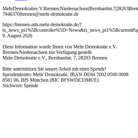
Mehr
Demokratie
e
.V
.
Bremen
/Niedersachsen
|
Bernhardstr
.
7
|
28203
Bre
7946370
|
bremen
@mehr
-demokratie
.de
https://bremen-nds.mehr-demokratie.de/?
tx_news_pi1%5Bcontroller%5D=News&tx_news_pi1%5BcurrentP
9. August 2026
Diese Information wurde Ihnen von Mehr Demokratie e.V.
Bremen/Niedersachsen zur Verfügung gestellt.
Mehr Demokratie e.V., Bernhardstr. 7, 28203 Bremen
Bitte unterstützen Sie unsere Arbeit mit einer Spende!
Spendenkonto: Mehr Demokratie, IBAN DE84 7002 0500 0008
8581 06, BfS München (BIC BFSWDE33MUE)
Stichwort: Spende