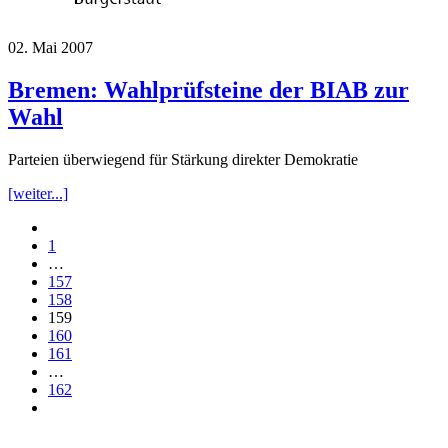
02. Mai 2007
Bremen: Wahlprüfsteine der BIAB zur
Wahl
Parteien überwiegend für Stärkung direkter Demokratie
[weiter...]
1
…
157
158
159
160
161
…
162