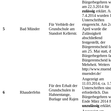
Bürgerbegehren w
am 22.3.2014 für
zulässig
erklärt. 
7.4.2014 wurden 
Unterschriften
Für Verbleib der
eingereicht. Am 2
5
Bad Münder
Grundschule am
April wurde die
Standort Kellerstr.
Zulässigkeit
abschließend
festgestellt, der
Bürgerentscheid f
am 25. Mai statt, 
Bürgerbegehren f
Bürgerentscheid k
Mehrheit. Weiters 
http://www.muend
muender.de/
Angezeigt am
11.03.2014, ca. 1
Für den Erhalt der
Unterschriften sin
Grundschulen in
6
Rhauderfehn
erforderlich. Das
Hahnentange,
Bürgerbegehren w
Burlage und Rajen
Ende März 2014 f
unzulässig
erklärt