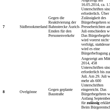
Angezeigt am
16.05.2014, ca. 1
Unterschriften sin
erforderlich. Über
Gegen die
Zulässigkeit des
Reaktivierung der
Bürgerbegehren sol
7
Südbrookmerland
Bahnstrecke Aurich-
Presseberichten a
Emden für den
Juli entschieden w
Personenverkehr
Das Bürgerbegehr
wird vorerst nicht
verfolgt, stattdess
wird es eine
Bürgerbefragung 
Angezeigt am Mitt
2014, 458
Unterschriften sin
erforderlich bis z
Juli. Am 29. Juli 
mehr als 600
Unterschriften
Gegen geplante
eingereicht. Das
8
Ovelgönne
Baustraße
Bürgerbegehren w
Anfang Septembe
für
zulässig
erklärt
Beim Bürgerentsc