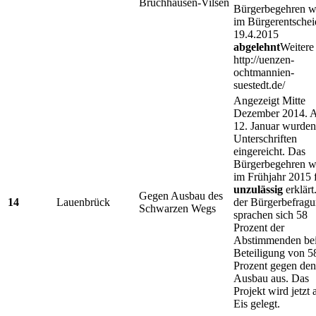
Bruchhausen-Vilsen
Bürgerbegehren w
im Bürgerentsche
19.4.2015
abgelehnt
Weitere 
http://uenzen-
ochtmannien-
suestedt.de/
Angezeigt Mitte
Dezember 2014. 
12. Januar wurde
Unterschriften
eingereicht. Das
Bürgerbegehren w
im Frühjahr 2015 
unzulässig
erklärt
Gegen Ausbau des
14
Lauenbrück
der Bürgerbefrag
Schwarzen Wegs
sprachen sich 58
Prozent der
Abstimmenden bei
Beteiligung von 5
Prozent gegen den
Ausbau aus. Das
Projekt wird jetzt 
Eis gelegt.