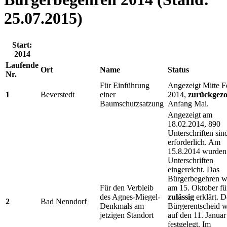
25.07.2015)
Start:
2014
Laufende
Ort
Name
Status
Nr.
Für Einführung
Angezeigt Mitte F
1
Beverstedt
einer
2014,
zurückgez
Baumschutzsatzung
Anfang Mai.
Angezeigt am
18.02.2014, 890
Unterschriften sin
erforderlich. Am
15.8.2014 wurden
Unterschriften
eingereicht. Das
Bürgerbegehren w
Für den Verbleib
am 15. Oktober fü
des Agnes-Miegel-
zulässig
erklärt. D
2
Bad Nenndorf
Denkmals am
Bürgerentscheid 
jetzigen Standort
auf den 11. Janua
festgelegt. Im