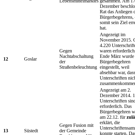
Lebensmittelmarktes
gesammelt. Am 17
Dezember beschlo
Rat das Anliegen 
Bürgerbegehrens, 
somit sein Ziel err
hat.
Angezeigt im
November 2015. 
4.220 Unterschrift
Gegen
waren erforderlich
Nachtabschaltung
Ende März wurde
12
Goslar
der
Bürgerbegehren
Straßenbeleuchtung
eingestellt, weil
absehbar war, dass
Unterschriften nic
zusammenkomme
Angezeigt am 2.
Dezember 2014. 
Unterschriften sin
erforderlich. Das
Bürgerbegehren w
am 22.12. für
zulä
erklärt, die
Gegen Fusion mit
Unterschriftensa
13
Süstedt
der Gemeinde
konnte starten. Da