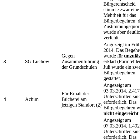
Bürgerentscheid
stimmte zwar eine
Mehrheit für das
Bürgerbegehren, 
Zustimmungsquo
wurde aber deutli
verfehlt.
Angezeigt im Früh
2014. Das Begehr
Gegen
wurde für
unzuläs
3
SG Lüchow
Zusammenführung
erklärt (Formfehle
der Grundschulen
Juli wurde ein zwe
Bürgerbegehren
gestartet.
Angezeigt am
03.03.2014, 2.417
Für Erhalt der
Unterschriften sin
4
Achim
Bücherei am
erforderlich. Das
jetzigen Standort (2)
Bürgerbegehren w
nicht eingereicht
Angezeigt am
07.03.2014, 1.492
Unterschriften sin
erforderlich. Das