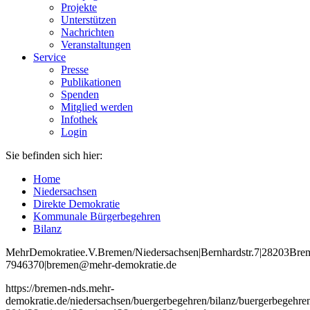
Projekte
Unterstützen
Nachrichten
Veranstaltungen
Service
Presse
Publikationen
Spenden
Mitglied werden
Infothek
Login
Sie befinden sich hier:
Home
Niedersachsen
Direkte Demokratie
Kommunale Bürgerbegehren
Bilanz
Mehr
Demokratie
e
.V
.
Bremen
/Niedersachsen
|
Bernhardstr
.
7
|
28203
Bre
7946370
|
bremen
@mehr
-demokratie
.de
https://bremen-nds.mehr-
demokratie.de/niedersachsen/buergerbegehren/bilanz/buergerbegehre