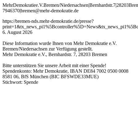
Mehr
Demokratie
e
.V
.
Bremen
/Niedersachsen
|
Bernhardstr
.
7
|
28203
Bre
7946370
|
bremen
@mehr
-demokratie
.de
https://bremen-nds.mehr-demokratie.de/presse?
print=1&tx_news_pi1%5Bcontroller%5D=News&tx_news_pi1%5B
6. August 2026
Diese Information wurde Ihnen von Mehr Demokratie e.V.
Bremen/Niedersachsen zur Verfügung gestellt.
Mehr Demokratie e.V., Bernhardstr. 7, 28203 Bremen
Bitte unterstützen Sie unsere Arbeit mit einer Spende!
Spendenkonto: Mehr Demokratie, IBAN DE84 7002 0500 0008
8581 06, BfS München (BIC BFSWDE33MUE)
Stichwort: Spende