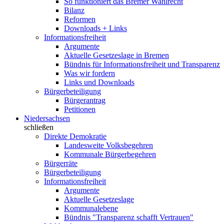
So funktioniert das Bremer Wahlrecht
Bilanz
Reformen
Downloads + Links
Informationsfreiheit
Argumente
Aktuelle Gesetzeslage in Bremen
Bündnis für Informationsfreiheit und Transparenz
Was wir fordern
Links und Downloads
Bürgerbeteiligung
Bürgerantrag
Petitionen
Niedersachsen
schließen
Direkte Demokratie
Landesweite Volksbegehren
Kommunale Bürgerbegehren
Bürgerräte
Bürgerbeteiligung
Informationsfreiheit
Argumente
Aktuelle Gesetzeslage
Kommunalebene
Bündnis "Transparenz schafft Vertrauen"