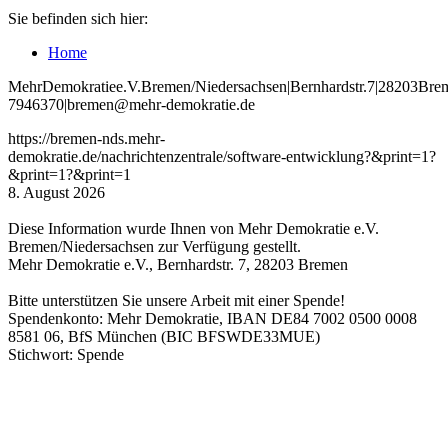
Sie befinden sich hier:
Home
Mehr
Demokratie
e
.V
.
Bremen
/Niedersachsen
|
Bernhardstr
.
7
|
28203
Bre
7946370
|
bremen
@mehr
-demokratie
.de
https://bremen-nds.mehr-
demokratie.de/nachrichtenzentrale/software-entwicklung?&print=1?
&print=1?&print=1
8. August 2026
Diese Information wurde Ihnen von Mehr Demokratie e.V.
Bremen/Niedersachsen zur Verfügung gestellt.
Mehr Demokratie e.V., Bernhardstr. 7, 28203 Bremen
Bitte unterstützen Sie unsere Arbeit mit einer Spende!
Spendenkonto: Mehr Demokratie, IBAN DE84 7002 0500 0008
8581 06, BfS München (BIC BFSWDE33MUE)
Stichwort: Spende