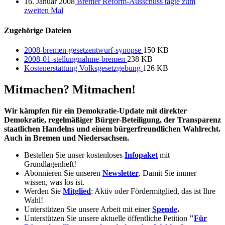
16. Januar 2008
Bremer Reform-Ausschuss tagte zum
zweiten Mal
Zugehörige Dateien
2008-bremen-gesetzentwurf-synopse
150 KB
2008-01-stellungnahme-bremen
238 KB
Kostenerstattung Volksgesetzgebung
126 KB
Mitmachen? Mitmachen!
Wir kämpfen für ein Demokratie-Update mit direkter
Demokratie, regelmäßiger Bürger-Beteiligung, der Transparenz
staatlichen Handelns und einem bürgerfreundlichen Wahlrecht.
Auch in Bremen und Niedersachsen.
Bestellen Sie unser kostenloses
Infopaket
mit
Grundlagenheft!
Abonnieren Sie unseren
Newsletter
. Damit Sie immer
wissen, was los ist.
Werden Sie
Mitglied
: Aktiv oder Fördermitglied, das ist Ihre
Wahl!
Unterstützen Sie unsere Arbeit mit einer
Spende
.
Unterstützen Sie unsere aktuelle öffentliche Petition
"
Für