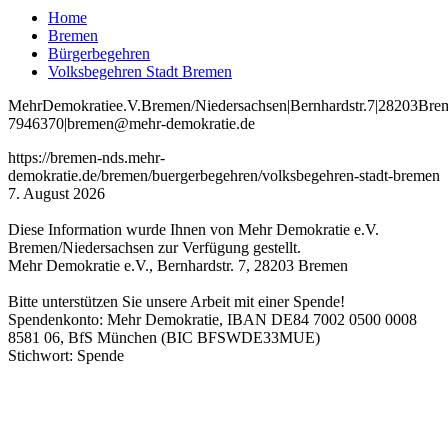
Home
Bremen
Bürgerbegehren
Volksbegehren Stadt Bremen
Mehr
Demokratie
e
.V
.
Bremen
/Niedersachsen
|
Bernhardstr
.
7
|
28203
Bre
7946370
|
bremen
@mehr
-demokratie
.de
https://bremen-nds.mehr-
demokratie.de/bremen/buergerbegehren/volksbegehren-stadt-bremen
7. August 2026
Diese Information wurde Ihnen von Mehr Demokratie e.V.
Bremen/Niedersachsen zur Verfügung gestellt.
Mehr Demokratie e.V., Bernhardstr. 7, 28203 Bremen
Bitte unterstützen Sie unsere Arbeit mit einer Spende!
Spendenkonto: Mehr Demokratie, IBAN DE84 7002 0500 0008
8581 06, BfS München (BIC BFSWDE33MUE)
Stichwort: Spende