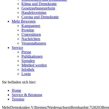
Klima und Demokratie
Gesetzgebungsreform
Handelsverträge
Corona und Demokratie
Mehr Bewegen
Kampagnen
Projekte
Unterstützen
Nachrichten
Veranstaltungen
Service
Presse
Publikationen
Spenden
Mitglied werden
Infothek
Login
Sie befinden sich hier:
Home
Service & Beratung
Termine
Mehr
Demokratie
e
.V
.
Bremen
/Niedersachsen
|
Bernhardstr
.
7
|
28203
Bre