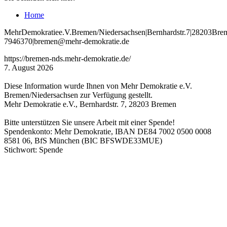
Home
Mehr
Demokratie
e
.V
.
Bremen
/Niedersachsen
|
Bernhardstr
.
7
|
28203
Bre
7946370
|
bremen
@mehr
-demokratie
.de
https://bremen-nds.mehr-demokratie.de/
7. August 2026
Diese Information wurde Ihnen von Mehr Demokratie e.V.
Bremen/Niedersachsen zur Verfügung gestellt.
Mehr Demokratie e.V., Bernhardstr. 7, 28203 Bremen
Bitte unterstützen Sie unsere Arbeit mit einer Spende!
Spendenkonto: Mehr Demokratie, IBAN DE84 7002 0500 0008
8581 06, BfS München (BIC BFSWDE33MUE)
Stichwort: Spende