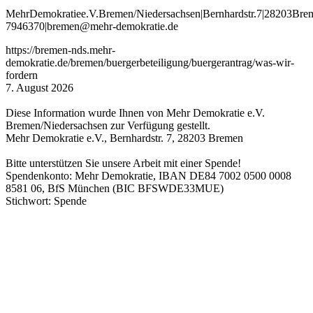
Mehr
Demokratie
e
.V
.
Bremen
/Niedersachsen
|
Bernhardstr
.
7
|
28203
Bre
7946370
|
bremen
@mehr
-demokratie
.de
https://bremen-nds.mehr-
demokratie.de/bremen/buergerbeteiligung/buergerantrag/was-wir-
fordern
7. August 2026
Diese Information wurde Ihnen von Mehr Demokratie e.V.
Bremen/Niedersachsen zur Verfügung gestellt.
Mehr Demokratie e.V., Bernhardstr. 7, 28203 Bremen
Bitte unterstützen Sie unsere Arbeit mit einer Spende!
Spendenkonto: Mehr Demokratie, IBAN DE84 7002 0500 0008
8581 06, BfS München (BIC BFSWDE33MUE)
Stichwort: Spende