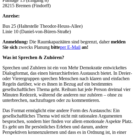
Plantage 13 (Eingang 8)
28215 Bremen (Findorff)
Anreise:
Bus 25 (Haltestelle Theodor-Heuss-Allee)
Linie 10 (Daniel-von-Büren-Straße)
Anmeldung:
Die Raumkapazitäten sind begrenzt, daher
melden
Sie sich
zwecks Planung
bitte
per E-Mail
an!
Was ist Sprechen & Zuhören?
Sprechen und Zuhören ist ein von Mehr Demokratie entwickeltes
Dialogformat, das einen hierarchiefreien Austausch bietet. In Dreier-
oder Vierergruppen sprechen Menschen nach klaren und einfachen
Regeln darüber, wie es ihnen in Bezug auf ein bestimmtes
gesellschaftliches Thema geht. Reihum hat jede Person dreimal vier
Minuten Redezeit, während die anderen nur zuhören – ohne zu
unterbrechen, nachzufragen oder zu kommentieren.
Das Format ermöglicht eine andere Form des Austauschs: Ein
gesellschaftliches Thema wird nicht mit rationalen Argumenten
besprochen, sondern hier finden vor allem emotionale Aspekte Platz.
Es geht um Ihr persönliches Erleben und darum, andere
Perspektiven kennenzulernen und dass es in Ordnung ist, in einer