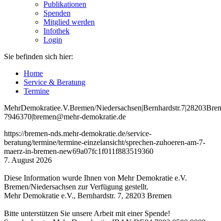
Publikationen
Spenden
Mitglied werden
Infothek
Login
Sie befinden sich hier:
Home
Service & Beratung
Termine
Mehr
Demokratie
e
.V
.
Bremen
/Niedersachsen
|
Bernhardstr
.
7
|
28203
Bre
7946370
|
bremen
@mehr
-demokratie
.de
https://bremen-nds.mehr-demokratie.de/service-
beratung/termine/termine-einzelansicht/sprechen-zuhoeren-am-7-
maerz-in-bremen-new69a07fc1f011f883519360
7. August 2026
Diese Information wurde Ihnen von Mehr Demokratie e.V.
Bremen/Niedersachsen zur Verfügung gestellt.
Mehr Demokratie e.V., Bernhardstr. 7, 28203 Bremen
Bitte unterstützen Sie unsere Arbeit mit einer Spende!