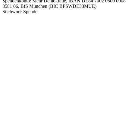
Spendenkonto: Mehr Demokratie, IBAN DE84 7002 0500 0008
8581 06, BfS München (BIC BFSWDE33MUE)
Stichwort: Spende